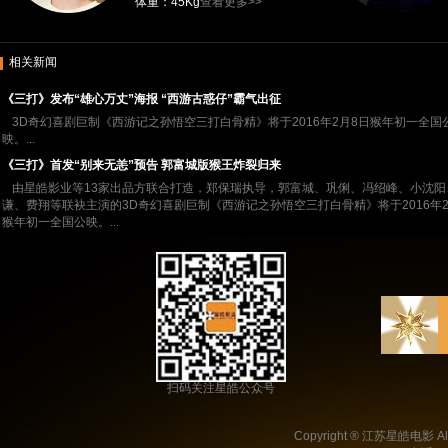
体重：45Kg
查看更多>>
相关新闻
《三打》发布“雄心万丈”海报 “西游古惑仔”霸气出征
3D奇幻喜剧巨制《西游记之孙悟空三打白骨精》将于2016年2月8日猴年初一全国
映。...
《三打》首发“别来无恙”预告 郭富城版猴王炸裂归来
由星皓影业等13家出品方联合打造，郑保瑞执导，郭富城、巩俐、冯绍峰、小沈阳
谦、费翔等联袂主演的3D奇幻喜剧巨制《西游记之孙悟空三打白骨精》将于2016年2
猴年初一全国公映。...
扫码关注星皓公众号
Copyright ® 江苏星皓电影 All 