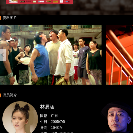
资料图片
演员简介
林辰涵
国籍：广东
生日：2005/7/5
身高：164CM