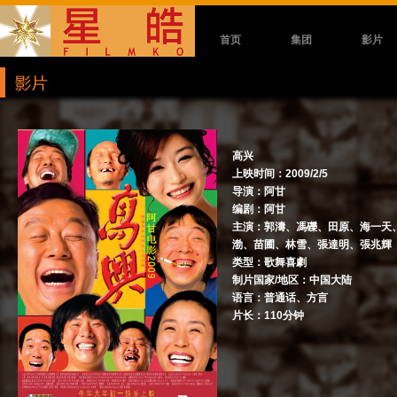
首页
集团
影片
高兴
上映时间：2009/2/5
导演：阿甘
编剧：阿甘
主演：郭濤、馮礫、田原、海一天
渤、苗圃、林雪、張達明、張兆輝
类型：歌舞喜劇
制片国家/地区：中国大陆
语言：普通话、方言
片长：110分钟