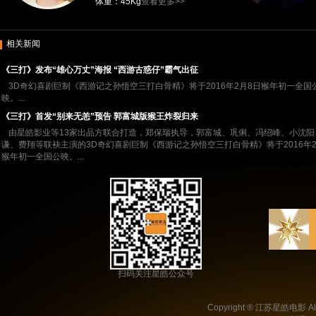
体重：45Kg
查看更多>>
相关新闻
《三打》发布“雄心万丈”海报 “西游古惑仔”霸气出征
3D奇幻喜剧巨制《西游记之孙悟空三打白骨精》将于2016年2月8日猴年初一全国
映。...
《三打》首发“别来无恙”预告 郭富城版猴王炸裂归来
由星皓影业等13家出品方联合打造，郑保瑞执导，郭富城、巩俐、冯绍峰、小沈阳
谦、费翔等联袂主演的3D奇幻喜剧巨制《西游记之孙悟空三打白骨精》将于2016年2
猴年初一全国公映。...
扫码关注星皓公众号
Copyright ® 江苏星皓电影 All 