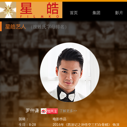
首页
集团
影片
（按姓氏字母排名）
罗仲谦
了解更多>>
国籍：
电影作品
生日：8-28
2016年《西游记之孙悟空三打白骨精》 饰演