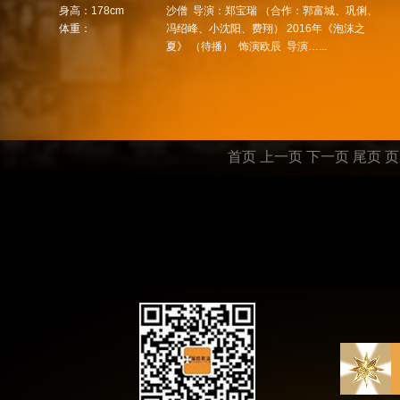
身高：178cm
沙僧 导演：郑宝瑞 （合作：郭富城、巩俐、
体重：
冯绍峰、小沈阳、费翔） 2016年《泡沫之
夏》 （待播） 饰演欧辰 导演…...
首页
上一页
下一页 尾页
页