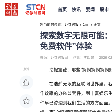
首页
快讯
要闻
股市
您当前的位置：
证券时报
>
公司
>
正文
探索数字无限可能：
免费软件”体验
来源：证券时报网
作者：李四端
2026-02
挖掘宝藏：那些“锕锕锕锕锕锕
点赞
在浩瀚无垠的互联网世界里，我
作效率的办📝公套件，到丰富娱乐
件早已渗透到我们生活的方方面面。