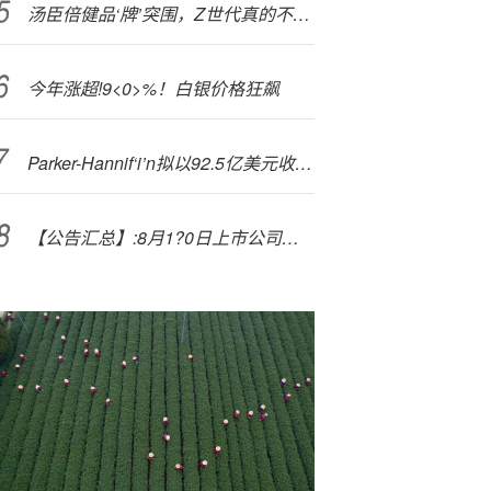
汤臣倍健品‘牌’突围，Z世代真的不买单吗？
今年涨超!9<0>%！白银价格狂飙
Parker-Hannif‘i’n拟以92.5亿美元收购过滤集团
【公告汇总】:8月1?0日上市公司股份回购一览