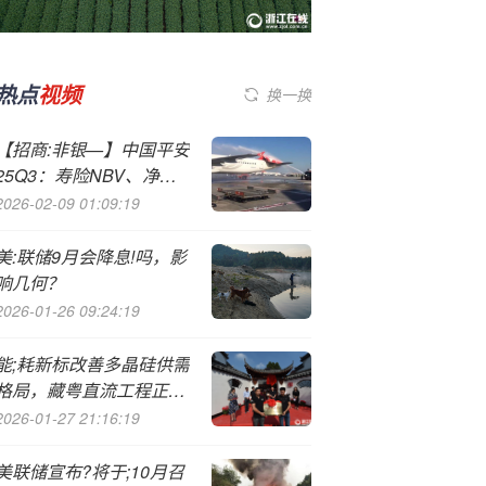
热点
视频
换一换
【招商:非银—】中国平安
25Q3：寿险NBV、净利
润、营运利润增速均逐季
2026-02-09 01:09:19
改善
美:联储9月会降息!吗，影
响几何？
2026-01-26 09:24:19
能;耗新标改善多晶硅供需
格局，藏粤直流工程正式
开工【民生电新·周观察
2026-01-27 21:16:19
·20250921】
美联储宣布?将于;10月召