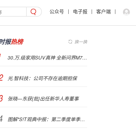
公众号
电子报
客户端
时报
热榜
换一换
30.万.级家用SUV真神 全新问界M7内饰首曝：没有三联屏和大黑边
光.智科技：公司不存在逾期担保
张晓—东获{批}出任新华人寿董事
图解*S!T观典中报：第二季度单季净利润同比下降12.14%