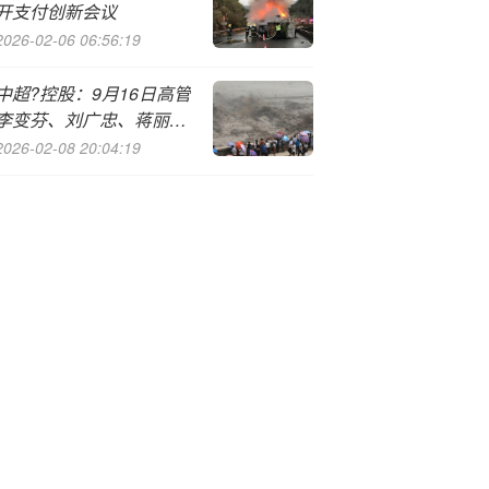
开支付创新会议
2026-02-06 06:56:19
中超?控股：9月16日高管
李变芬、刘广忠、蒋丽
隽、赵汉军、王智平减持
2026-02-08 20:04:19
股份合计103.27万股